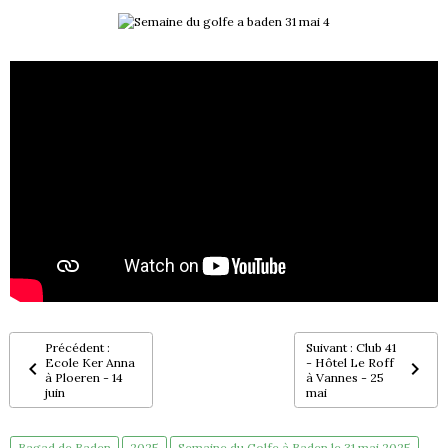
Précédent :
Suivant : Club 41
Ecole Ker Anna
- Hôtel Le Roff
à Ploeren - 14
à Vannes - 25
juin
mai
Bagad de Baden
2025
Semaine du Golfe à Baden le 31 mai 2025